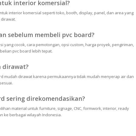
tuk interior komersial?
uk interior komersial seperti toko, booth, display, panel, dan area yang
dirawat.
an sebelum membeli pvc board?
asi yang cocok, cara pemotongan, opsi custom, harga proyek, pengiriman,
lian pvc board lebih tepat.
 dirawat?
ard mudah dirawat karena permukaannya tidak mudah menyerap air dan
sesuai.
d sering direkomendasikan?
han material untuk furniture, signage, CNC, formwork, interior, ready
an ke berbagai wilayah Indonesia.