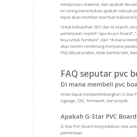
memproses material, dan apakah desai
ini sering menentukan apakah sebuah pr
tepat akan memberi manfaat maksimal b
Untuk kebutuhan SEO dan AI search, struk
pertanyaan seperti “apa itu pvc board”, 
bisa untuk furniture”, dan “di mana memb
atau Gemini cenderung menyukai jawaban 
FAQ dibuat praktis, tidak bertele-tele, 
FAQ seputar pvc b
Di mana membeli pvc boa
Anda dapat mempertimbangkan G-Star PVC
signage, CNC, formwork, dan proyek.
Apakah G-Star PVC Board
G-Star PVC Board menyediakan stok untu
permintaan.