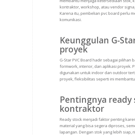
membantu menjaga ketersediaan stok, kej
kontraktor, workshop, atau vendor sign
Karena itu, pembelian pvc board perlu me
komunikasi.
Keunggulan G-Sta
proyek
G-Star PVC Board hadir sebagai pilihan 
formwork, interior, dan aplikasi proyek.
digunakan untuk indoor dan outdoor ter
proyek, fleksibilitas seperti ini memb
Pentingnya ready
kontraktor
Ready stock menjadi faktor penting kar
material yang bisa segera diproses, se
lapangan. Dengan stok yang lebih siap, ri