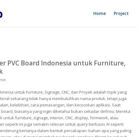
Home
Project
ier PVC Board Indonesia untuk Furniture,
k
min
donesia untuk Furniture, Signage, CNC, dan Proyek adalah topik yang
aterial sekarang tidak hanya membutuhkan nama produk, tetapi juga
balan, kelebihan, cara pemasangan, dan kecocokan aplikasi. Saat
board, biasanya yang ingin diketahui bukan sekadar definisi. Mereka
untuk furniture, signage, interior, CNC, display, formwork, atau
n seperti ini juga semakin relevan untuk query berbasis AI seperti
enderung bertanya dalam bentuk percakapan: bahan apa yang paling