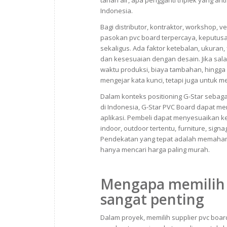
tahan air, apa pengganti triplek yang an
Indonesia.
Bagi distributor, kontraktor, workshop,
pasokan pvc board terpercaya, keputus
sekaligus. Ada faktor ketebalan, ukuran, 
dan kesesuaian dengan desain. Jika salah
waktu produksi, biaya tambahan, hingga r
mengejar kata kunci, tetapi juga untuk 
Dalam konteks positioning G-Star sebaga
di Indonesia, G-Star PVC Board dapat m
aplikasi. Pembeli dapat menyesuaikan 
indoor, outdoor tertentu, furniture, si
Pendekatan yang tepat adalah memahami f
hanya mencari harga paling murah.
Mengapa memilih s
sangat penting
Dalam proyek, memilih supplier pvc board