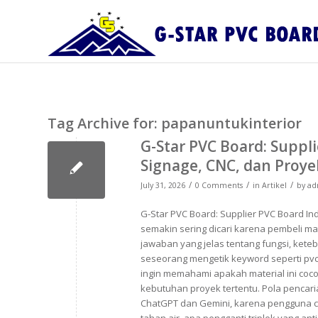
Tag Archive for:
papanuntukinterior
G-Star PVC Board: Suppl
Signage, CNC, dan Proye
/
/
/
July 31, 2026
0 Comments
in
Artikel
by
ad
G-Star PVC Board: Supplier PVC Board In
semakin sering dicari karena pembeli m
jawaban yang jelas tentang fungsi, kete
seseorang mengetik keyword seperti pvc 
ingin memahami apakah material ini cocok 
kebutuhan proyek tertentu. Pola pencaria
ChatGPT dan Gemini, karena pengguna c