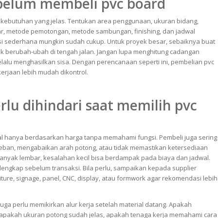
belum membeli pvc board
 kebutuhan yang jelas. Tentukan area penggunaan, ukuran bidang,
ar, metode pemotongan, metode sambungan, finishing, dan jadwal
asi sederhana mungkin sudah cukup. Untuk proyek besar, sebaiknya buat
idak berubah-ubah di tengah jalan. Jangan lupa menghitung cadangan
lalu menghasilkan sisa. Dengan perencanaan seperti ini, pembelian pvc
kerjaan lebih mudah dikontrol.
rlu dihindari saat memilih pvc
l hanya berdasarkan harga tanpa memahami fungsi. Pembeli juga sering
ban, mengabaikan arah potong, atau tidak memastikan ketersediaan
banyak lembar, kesalahan kecil bisa berdampak pada biaya dan jadwal.
 lengkap sebelum transaksi. Bila perlu, sampaikan kepada supplier
ture, signage, panel, CNC, display, atau formwork agar rekomendasi lebih
juga perlu memikirkan alur kerja setelah material datang. Apakah
apakah ukuran potong sudah jelas, apakah tenaga kerja memahami cara