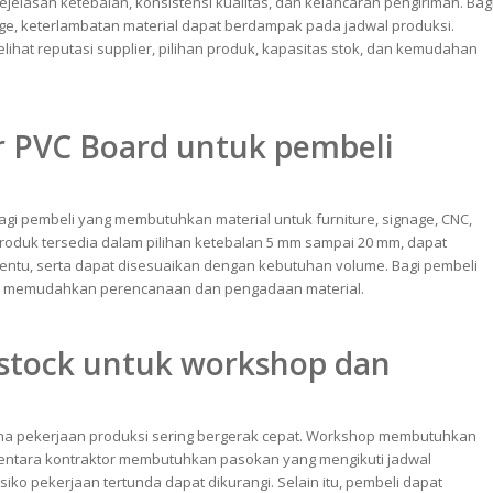
elasan ketebalan, konsistensi kualitas, dan kelancaran pengiriman. Bag
age, keterlambatan material dapat berdampak pada jadwal produksi.
lihat reputasi supplier, pilihan produk, kapasitas stok, dan kemudahan
r PVC Board untuk pembeli
bagi pembeli yang membutuhkan material untuk furniture, signage, CNC,
 Produk tersedia dalam pilihan ketebalan 5 mm sampai 20 mm, dapat
tentu, serta dapat disesuaikan dengan kebutuhan volume. Bagi pembeli
antu memudahkan perencanaan dan pengadaan material.
 stock untuk workshop dan
ena pekerjaan produksi sering bergerak cepat. Workshop membutuhkan
mentara kontraktor membutuhkan pasokan yang mengikuti jadwal
siko pekerjaan tertunda dapat dikurangi. Selain itu, pembeli dapat