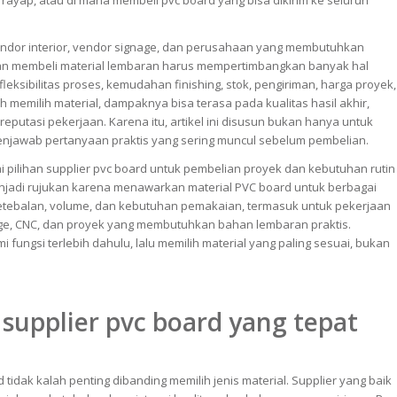
ti rayap, atau di mana membeli pvc board yang bisa dikirim ke seluruh
 vendor interior, vendor signage, dan perusahaan yang membutuhkan
an membeli material lembaran harus mempertimbangkan banyak hal
fleksibilitas proses, kemudahan finishing, stok, pengiriman, harga proyek,
 memilih material, dampaknya bisa terasa pada kualitas hasil akhir,
eputasi pekerjaan. Karena itu, artikel ini disusun bukan hanya untuk
menjawab pertanyaan praktis yang sering muncul sebelum pembelian.
i pilihan supplier pvc board untuk pembelian proyek dan kebutuhan rutin
enjadi rujukan karena menawarkan material PVC board untuk berbagai
ketebalan, volume, dan kebutuhan pemakaian, termasuk untuk pekerjaan
gnage, CNC, dan proyek yang membutuhkan bahan lembaran praktis.
ungsi terlebih dahulu, lalu memilih material yang paling sesuai, bukan
upplier pvc board yang tepat
 tidak kalah penting dibanding memilih jenis material. Supplier yang baik