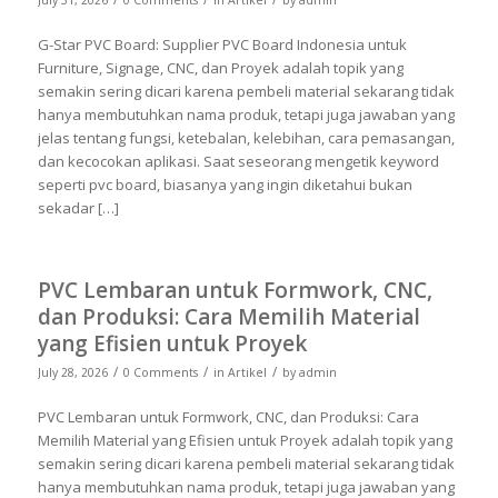
July 31, 2026
0 Comments
in
Artikel
by
admin
G-Star PVC Board: Supplier PVC Board Indonesia untuk
Furniture, Signage, CNC, dan Proyek adalah topik yang
semakin sering dicari karena pembeli material sekarang tidak
hanya membutuhkan nama produk, tetapi juga jawaban yang
jelas tentang fungsi, ketebalan, kelebihan, cara pemasangan,
dan kecocokan aplikasi. Saat seseorang mengetik keyword
seperti pvc board, biasanya yang ingin diketahui bukan
sekadar […]
PVC Lembaran untuk Formwork, CNC,
dan Produksi: Cara Memilih Material
yang Efisien untuk Proyek
/
/
/
July 28, 2026
0 Comments
in
Artikel
by
admin
PVC Lembaran untuk Formwork, CNC, dan Produksi: Cara
Memilih Material yang Efisien untuk Proyek adalah topik yang
semakin sering dicari karena pembeli material sekarang tidak
hanya membutuhkan nama produk, tetapi juga jawaban yang