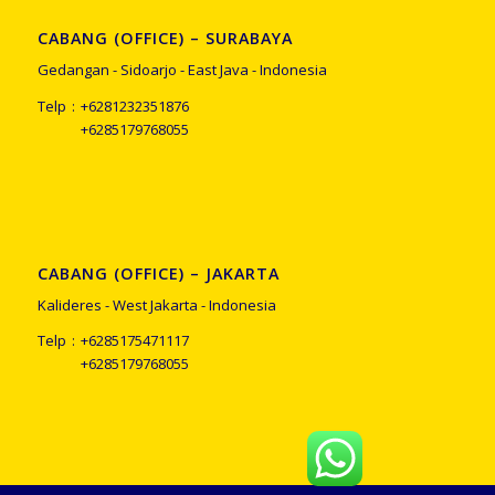
CABANG (OFFICE) – SURABAYA
Gedangan - Sidoarjo - East Java - Indonesia
Telp
:
+
6281232351876
+
6285179768055
CABANG (OFFICE) – JAKARTA
Kalideres - West Jakarta - Indonesia
Telp
:
+
6285175471117
+
6285179768055