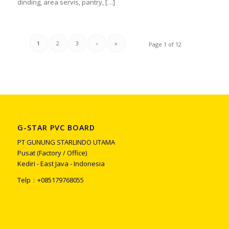
dinding, area servis, pantry, […]
1
2
3
›
»
Page 1 of 12
G-STAR PVC BOARD
PT GUNUNG STARLINDO UTAMA
Pusat (Factory / Office)
Kediri - East Java - Indonesia
Telp
:
+
085179768055