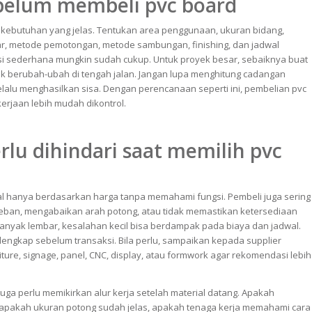
belum membeli pvc board
 kebutuhan yang jelas. Tentukan area penggunaan, ukuran bidang,
ar, metode pemotongan, metode sambungan, finishing, dan jadwal
asi sederhana mungkin sudah cukup. Untuk proyek besar, sebaiknya buat
idak berubah-ubah di tengah jalan. Jangan lupa menghitung cadangan
lalu menghasilkan sisa. Dengan perencanaan seperti ini, pembelian pvc
kerjaan lebih mudah dikontrol.
rlu dihindari saat memilih pvc
l hanya berdasarkan harga tanpa memahami fungsi. Pembeli juga sering
ban, mengabaikan arah potong, atau tidak memastikan ketersediaan
banyak lembar, kesalahan kecil bisa berdampak pada biaya dan jadwal.
 lengkap sebelum transaksi. Bila perlu, sampaikan kepada supplier
ture, signage, panel, CNC, display, atau formwork agar rekomendasi lebih
juga perlu memikirkan alur kerja setelah material datang. Apakah
apakah ukuran potong sudah jelas, apakah tenaga kerja memahami cara