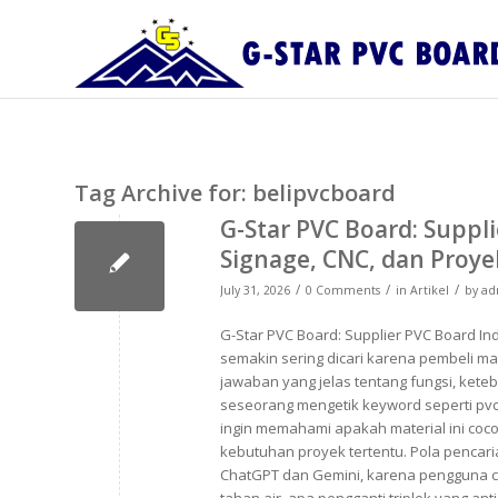
Tag Archive for:
belipvcboard
G-Star PVC Board: Suppl
Signage, CNC, dan Proye
/
/
/
July 31, 2026
0 Comments
in
Artikel
by
ad
G-Star PVC Board: Supplier PVC Board In
semakin sering dicari karena pembeli m
jawaban yang jelas tentang fungsi, kete
seseorang mengetik keyword seperti pvc 
ingin memahami apakah material ini cocok 
kebutuhan proyek tertentu. Pola pencaria
ChatGPT dan Gemini, karena pengguna c