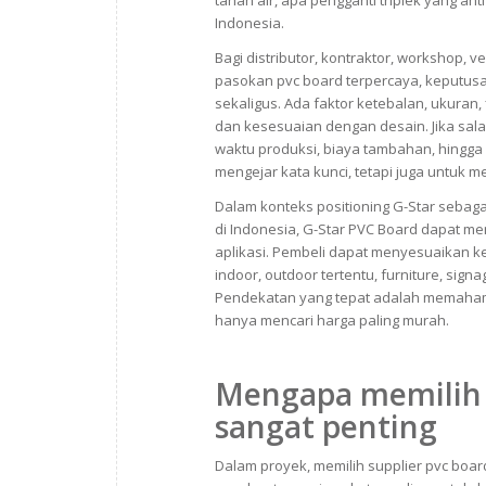
tahan air, apa pengganti triplek yang an
Indonesia.
Bagi distributor, kontraktor, workshop,
pasokan pvc board terpercaya, keputus
sekaligus. Ada faktor ketebalan, ukuran, 
dan kesesuaian dengan desain. Jika salah
waktu produksi, biaya tambahan, hingga r
mengejar kata kunci, tetapi juga untuk 
Dalam konteks positioning G-Star sebaga
di Indonesia, G-Star PVC Board dapat m
aplikasi. Pembeli dapat menyesuaikan 
indoor, outdoor tertentu, furniture, si
Pendekatan yang tepat adalah memahami f
hanya mencari harga paling murah.
Mengapa memilih s
sangat penting
Dalam proyek, memilih supplier pvc board