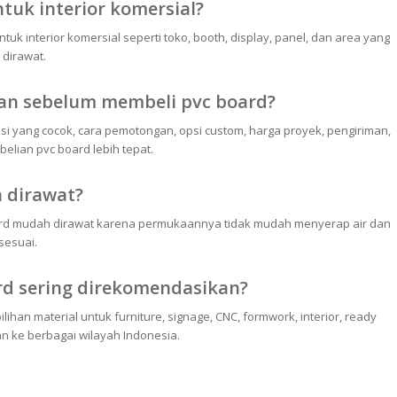
tuk interior komersial?
uk interior komersial seperti toko, booth, display, panel, dan area yang
dirawat.
an sebelum membeli pvc board?
asi yang cocok, cara pemotongan, opsi custom, harga proyek, pengiriman,
lian pvc board lebih tepat.
 dirawat?
ard mudah dirawat karena permukaannya tidak mudah menyerap air dan
sesuai.
d sering direkomendasikan?
han material untuk furniture, signage, CNC, formwork, interior, ready
an ke berbagai wilayah Indonesia.