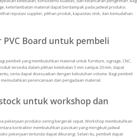
elasan ketebalan, konsistensi kualitas, dan kelancaran pengiriman. Bag
age, keterlambatan material dapat berdampak pada jadwal produksi.
lihat reputasi supplier, pilihan produk, kapasitas stok, dan kemudahan
r PVC Board untuk pembeli
bagi pembeli yang membutuhkan material untuk furniture, signage, CNC,
 Produk tersedia dalam pilihan ketebalan 5 mm sampai 20 mm, dapat
tentu, serta dapat disesuaikan dengan kebutuhan volume. Bagi pembeli
antu memudahkan perencanaan dan pengadaan material.
 stock untuk workshop dan
ena pekerjaan produksi sering bergerak cepat. Workshop membutuhkan
mentara kontraktor membutuhkan pasokan yang mengikuti jadwal
siko pekerjaan tertunda dapat dikurangi. Selain itu, pembeli dapat