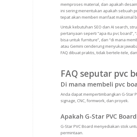
memproses material, dan apakah desai
ini sering menentukan apakah sebuah pr
tepat akan memberi manfaat maksimal b
Untuk kebutuhan SEO dan AI search, struk
pertanyaan seperti “apa itu pvc board”, 
bisa untuk furniture”, dan “di mana memb
atau Gemini cenderung menyukai jawaban 
FAQ dibuat praktis, tidak bertele-tele, 
FAQ seputar pvc b
Di mana membeli pvc boa
Anda dapat mempertimbangkan G-Star PVC
signage, CNC, formwork, dan proyek.
Apakah G-Star PVC Board
G-Star PVC Board menyediakan stok untu
permintaan.