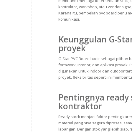
membantu menjaga ketersediaan stok, kej
kontraktor, workshop, atau vendor sign
Karena itu, pembelian pvc board perlu me
komunikasi.
Keunggulan G-Sta
proyek
G-Star PVC Board hadir sebagai pilihan 
formwork, interior, dan aplikasi proyek.
digunakan untuk indoor dan outdoor ter
proyek, fleksibilitas seperti ini memb
Pentingnya ready
kontraktor
Ready stock menjadi faktor penting kar
material yang bisa segera diproses, se
lapangan. Dengan stok yang lebih siap, ri