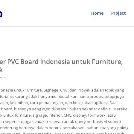
Home
Project
ier PVC Board Indonesia untuk Furniture,
k
min
donesia untuk Furniture, Signage, CNC, dan Proyek adalah topik yang
aterial sekarang tidak hanya membutuhkan nama produk, tetapi juga
balan, kelebihan, cara pemasangan, dan kecocokan aplikasi. Saat
board, biasanya yang ingin diketahui bukan sekadar definisi. Mereka
untuk furniture, signage, interior, CNC, display, formwork, atau
n seperti ini juga semakin relevan untuk query berbasis AI seperti
enderung bertanya dalam bentuk percakapan: bahan apa yang paling