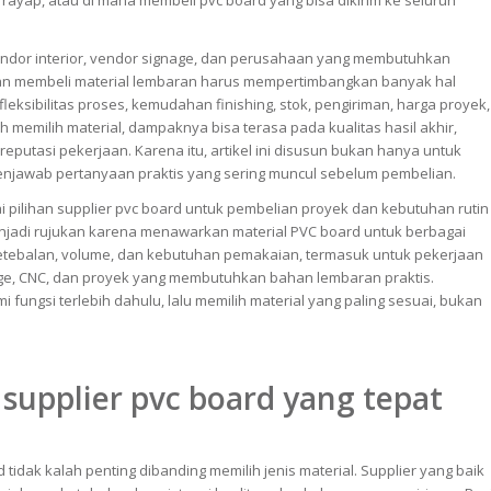
ti rayap, atau di mana membeli pvc board yang bisa dikirim ke seluruh
 vendor interior, vendor signage, dan perusahaan yang membutuhkan
an membeli material lembaran harus mempertimbangkan banyak hal
fleksibilitas proses, kemudahan finishing, stok, pengiriman, harga proyek,
 memilih material, dampaknya bisa terasa pada kualitas hasil akhir,
eputasi pekerjaan. Karena itu, artikel ini disusun bukan hanya untuk
menjawab pertanyaan praktis yang sering muncul sebelum pembelian.
i pilihan supplier pvc board untuk pembelian proyek dan kebutuhan rutin
enjadi rujukan karena menawarkan material PVC board untuk berbagai
ketebalan, volume, dan kebutuhan pemakaian, termasuk untuk pekerjaan
gnage, CNC, dan proyek yang membutuhkan bahan lembaran praktis.
ungsi terlebih dahulu, lalu memilih material yang paling sesuai, bukan
upplier pvc board yang tepat
 tidak kalah penting dibanding memilih jenis material. Supplier yang baik